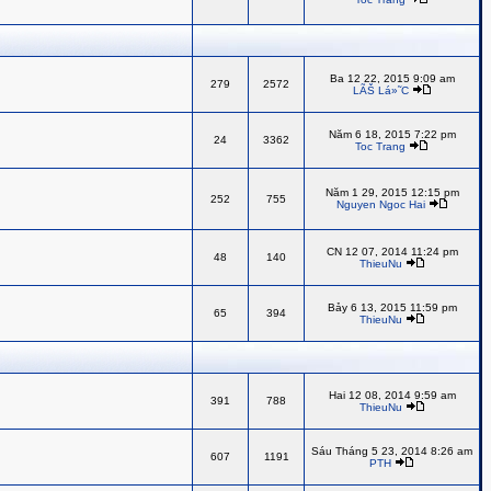
Ba 12 22, 2015 9:09 am
279
2572
LÃŠ Lá»˜C
Năm 6 18, 2015 7:22 pm
24
3362
Toc Trang
Năm 1 29, 2015 12:15 pm
252
755
Nguyen Ngoc Hai
CN 12 07, 2014 11:24 pm
48
140
ThieuNu
Bảy 6 13, 2015 11:59 pm
65
394
ThieuNu
Hai 12 08, 2014 9:59 am
391
788
ThieuNu
Sáu Tháng 5 23, 2014 8:26 am
607
1191
PTH