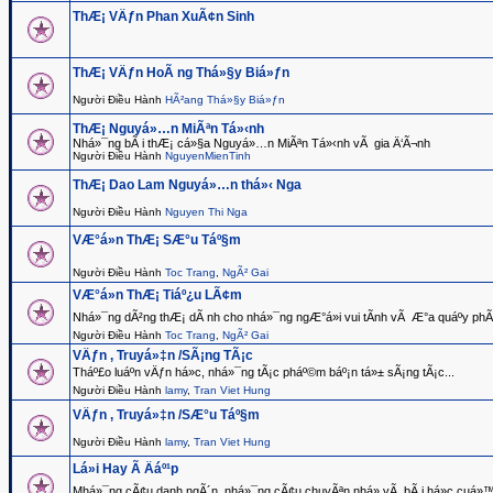
ThÆ¡ VÄƒn Phan XuÃ¢n Sinh
ThÆ¡ VÄƒn HoÃ ng Thá»§y Biá»ƒn
Người Điều Hành
HÃ²ang Thá»§y Biá»ƒn
ThÆ¡ Nguyá»…n MiÃªn Tá»‹nh
Nhá»¯ng bÃ i thÆ¡ cá»§a Nguyá»…n MiÃªn Tá»‹nh vÃ gia Ä‘Ã¬nh
Người Điều Hành
NguyenMienTinh
ThÆ¡ Dao Lam Nguyá»…n thá»‹ Nga
Người Điều Hành
Nguyen Thi Nga
VÆ°á»n ThÆ¡ SÆ°u Táº§m
Người Điều Hành
Toc Trang
,
NgÃ² Gai
VÆ°á»n ThÆ¡ Tiáº¿u LÃ¢m
Nhá»¯ng dÃ²ng thÆ¡ dÃ nh cho nhá»¯ng ngÆ°á»i vui tÃ­nh vÃ Æ°a quáº­y phÃ
Người Điều Hành
Toc Trang
,
NgÃ² Gai
VÄƒn , Truyá»‡n /SÃ¡ng TÃ¡c
Tháº£o luáº­n vÄƒn há»c, nhá»¯ng tÃ¡c pháº©m báº¡n tá»± sÃ¡ng tÃ¡c...
Người Điều Hành
lamy
,
Tran Viet Hung
VÄƒn , Truyá»‡n /SÆ°u Táº§m
Người Điều Hành
lamy
,
Tran Viet Hung
Lá»i Hay Ã Äáº¹p
Mhá»¯ng cÃ¢u danh ngÃ´n, nhá»¯ng cÃ¢u chuyÃªn nhá» vÃ bÃ i há»c cuá»™c 