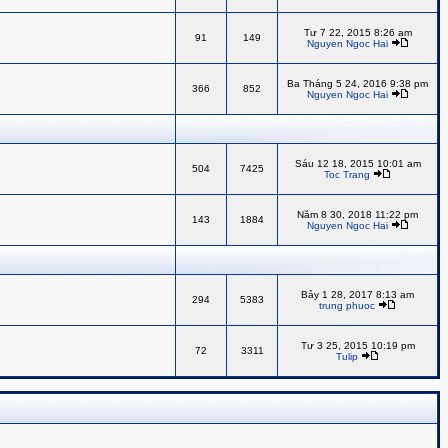
Tư 7 22, 2015 8:26 am
91
149
Nguyen Ngoc Hai
Ba Tháng 5 24, 2016 9:38 pm
366
852
Nguyen Ngoc Hai
Sáu 12 18, 2015 10:01 am
504
7425
Toc Trang
Năm 8 30, 2018 11:22 pm
143
1884
Nguyen Ngoc Hai
Bảy 1 28, 2017 8:13 am
294
5383
trung phuoc
Tư 3 25, 2015 10:19 pm
72
3311
Tulip