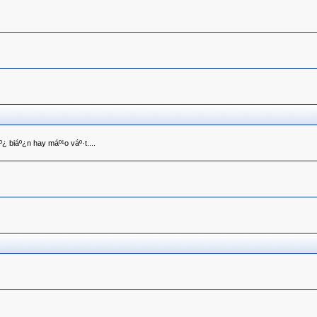
¿ biáº¿n hay máº¹o váº·t....