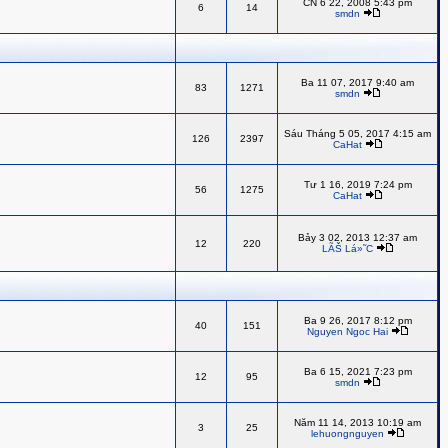
CN 6 22, 2008 5:43 pm
6
14
smdn
Ba 11 07, 2017 9:40 am
83
1271
smdn
Sáu Tháng 5 05, 2017 4:15 am
126
2397
CaHat
Tư 1 16, 2019 7:24 pm
56
1275
CaHat
Bảy 3 02, 2013 12:37 am
12
220
LÃŠ Lá»˜C
Ba 9 26, 2017 8:12 pm
40
151
Nguyen Ngoc Hai
Ba 6 15, 2021 7:23 pm
12
95
smdn
Năm 11 14, 2013 10:19 am
3
25
lehuongnguyen