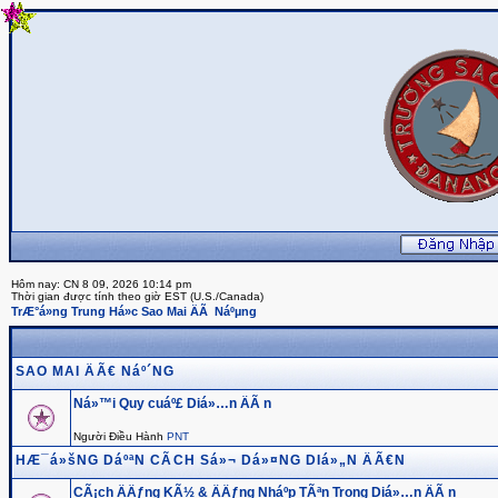
Hôm nay: CN 8 09, 2026 10:14 pm
Thời gian được tính theo giờ EST (U.S./Canada)
TrÆ°á»ng Trung Há»c Sao Mai ÄÃ Náºµng
SAO MAI ÄÃ€ Náº´NG
Ná»™i Quy cuáº£ Diá»…n ÄÃ n
Người Điều Hành
PNT
HÆ¯á»šNG DáºªN CÃCH Sá»¬ Dá»¤NG DIá»„N ÄÃ€N
CÃ¡ch ÄÄƒng KÃ½ & ÄÄƒng Nháº­p TÃªn Trong Diá»…n ÄÃ n