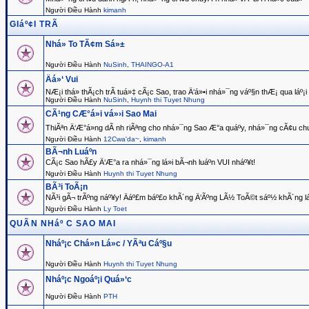
Người Điều Hành
kimanh
GIáº¢I TRÃ
Nhá» To TÃ¢m Sá»±
Người Điều Hành
NuSinh
,
THAINGO-A1
Äá»‘ Vui
NÆ¡i thá»­ thÃ¡ch trÃ­ tuá»‡ cÃ¡c Sao, trao Ä‘á»•i nhá»¯ng váº§n thÆ¡ qua láº¡i .
Người Điều Hành
NuSinh
,
Huynh thi Tuyet Nhung
CÃ¹ng CÆ°á»i vá»›i Sao Mai
ThiÃªn Ä‘Æ°á»ng dÃ nh riÃªng cho nhá»¯ng Sao Æ°a quáº­y, nhá»¯ng cÃ¢u chu
Người Điều Hành
12Cwa'da~
,
kimanh
BÃ¬nh Luáº­n
CÃ¡c Sao hÃ£y Ä‘Æ°a ra nhá»¯ng lá»i bÃ¬nh luáº­n VUI nháº¥t!
Người Điều Hành
Huynh thi Tuyet Nhung
BÃ³i ToÃ¡n
NÃ³i gÃ¬ trÃºng náº¥y! Äáº£m báº£o khÃ´ng Ä‘Ãºng LÃ½ ToÃ©t sáº½ khÃ´ng láº¥
Người Điều Hành
Ly Toet
QUÃN NHáº C SAO MAI
Nháº¡c Chá»n Lá»c / YÃªu Cáº§u
Người Điều Hành
Huynh thi Tuyet Nhung
Nháº¡c Ngoáº¡i Quá»‘c
Người Điều Hành
PTH