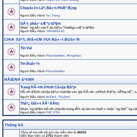
Chuyá»‡n Láº¡ Bá»‘n PhÆ°Æ¡ng
Người Điều Hành
Toc Trang
GÃ³c phá»‘ sÆ°u táº§m
Nhá»¯ng bÃ i vá»Ÿ do báº¡n ThaiNgo sÆ°u táº§m
Người Điều Hành
THAINGO-A1
CHIA Sáº¼ NIá»€M VUI Ná»–I BUá»’N
Tin Vui
Người Điều Hành
PhanGiaHien
,
MongHoai
Tin Buá»“n
Người Điều Hành
PhanGiaHien
HÃŒNH áº¢NH
Trang HÃ¬nh áº¢nh Cá»§a Báº¡n
HÃ¬nh áº£nh cá»§a báº¡n chá»¥p vá» gia Ä‘Ã¬nh, cáº£nh Ä‘áº¹p, riÃªng tÆ°, s
Người Điều Hành
NuSinh
,
ThuSinh
Tháº¿ Giá»›i ÄÃ³ ÄÃ¢y
Nhá»¯ng táº¥m hÃ¬nh chá»¥p trong lÃºc du lá»‹ch hoáº·c nhá»¯ng tháº¯ng cáº
Người Điều Hành
PNT
,
PTH
Thống Kê
Tổng số bài viết đã gửi vào diễn đàn là
48254
Diễn Đàn hiện có
2751
thành viên