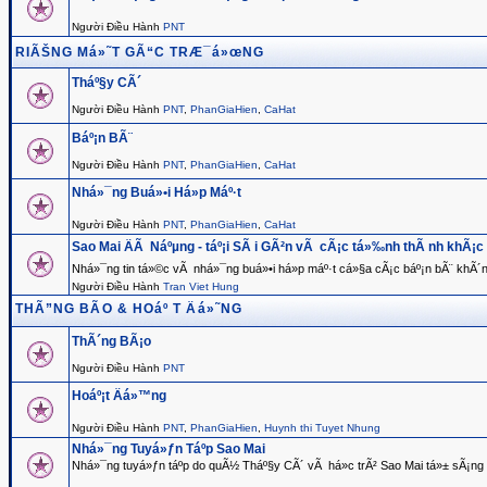
Người Điều Hành
PNT
RIÃŠNG Má»˜T GÃ“C TRÆ¯á»œNG
Tháº§y CÃ´
Người Điều Hành
PNT
,
PhanGiaHien
,
CaHat
Báº¡n BÃ¨
Người Điều Hành
PNT
,
PhanGiaHien
,
CaHat
Nhá»¯ng Buá»•i Há»p Máº·t
Người Điều Hành
PNT
,
PhanGiaHien
,
CaHat
Sao Mai ÄÃ Náºµng - táº¡i SÃ i GÃ²n vÃ cÃ¡c tá»‰nh thÃ nh khÃ¡c
Nhá»¯ng tin tá»©c vÃ nhá»¯ng buá»•i há»p máº·t cá»§a cÃ¡c báº¡n bÃ¨ khÃ´
Người Điều Hành
Tran Viet Hung
THÃ”NG BÃO & HOáº T Äá»˜NG
ThÃ´ng BÃ¡o
Người Điều Hành
PNT
Hoáº¡t Äá»™ng
Người Điều Hành
PNT
,
PhanGiaHien
,
Huynh thi Tuyet Nhung
Nhá»¯ng Tuyá»ƒn Táº­p Sao Mai
Nhá»¯ng tuyá»ƒn táº­p do quÃ½ Tháº§y CÃ´ vÃ há»c trÃ² Sao Mai tá»± sÃ¡ng 