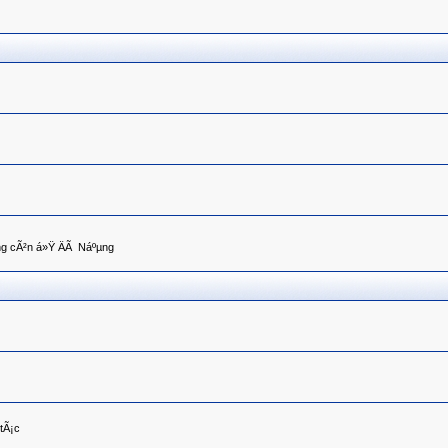
ng cÃ²n á»Ÿ ÄÃ Náºµng
tÃ¡c