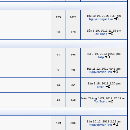
Hai 10 19, 2015 8:37 pm
175
1423
Nguyen Ngoc Hai
Bảy 8 10, 2013 11:25 pm
30
170
Toc Trang
Ba 7 16, 2013 10:39 pm
31
372
Tulip
Hai 11 12, 2012 9:45 am
9
20
NguyenMienTinh
Sáu 1 18, 2013 2:30 pm
14
32
smdn
Năm Tháng 5 03, 2012 12:09 am
18
418
Toc Trang
Sáu 10 12, 2018 2:22 am
519
2503
NguyenMienTinh