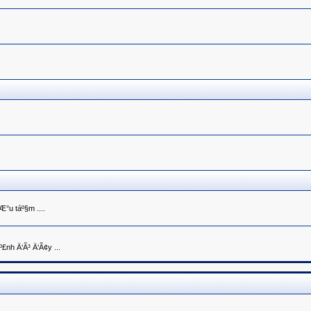
Æ°u táº§m ....
£nh Ä‘Ã³ Ä‘Ã¢y ...