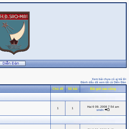
Xem bài chưa có ai trả lời
Đánh dấu đã xem tất cả Diễn Đàn
Chủ đề
Số bài
Bài gửi sau cùng
Hai 6 09, 2008 7:54 am
1
1
smdn