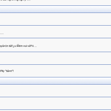
....
yá»‡n tiáº¿u lÃ¢m vui váº½ ...
y "tiá»n"!