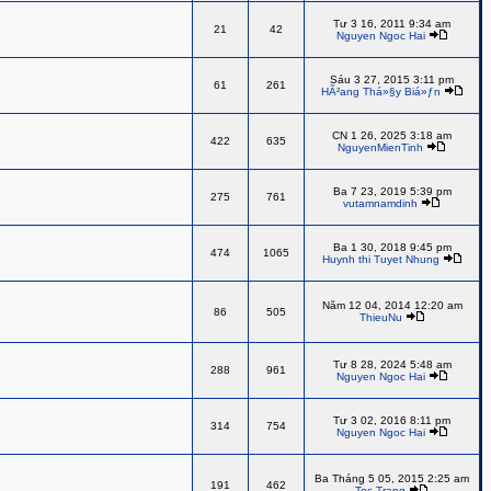
Tư 3 16, 2011 9:34 am
21
42
Nguyen Ngoc Hai
Sáu 3 27, 2015 3:11 pm
61
261
HÃ²ang Thá»§y Biá»ƒn
CN 1 26, 2025 3:18 am
422
635
NguyenMienTinh
Ba 7 23, 2019 5:39 pm
275
761
vutamnamdinh
Ba 1 30, 2018 9:45 pm
474
1065
Huynh thi Tuyet Nhung
Năm 12 04, 2014 12:20 am
86
505
ThieuNu
Tư 8 28, 2024 5:48 am
288
961
Nguyen Ngoc Hai
Tư 3 02, 2016 8:11 pm
314
754
Nguyen Ngoc Hai
Ba Tháng 5 05, 2015 2:25 am
191
462
Toc Trang