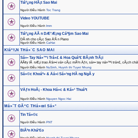
Tiáº¿ng HÃ¡t Sao Mai
Người Điều Hành
Toc Trang
Video YOUTUBE
Người Điều Hành
lmm
Tiáº¿ng ÄÃ n DÆ°Æ¡ng Cáº§m Sao Mai
DÃ nh cho cÃ¡c Sao Ä‘Ã n Piano
Người Điều Hành
CaHat
KIáº¾N THá»¨C SAO MAI
Sá»• Tay Ná»™i Trá»£ & Hoa Quáº£ BÃ¡nh TrÃ¡i
ÄÃ¢y lÃ nÆ¡i trao Ä‘á»•i vá» cÃ¡c mÃ³n Äƒn, sá»• tay ná»™i trá»£, cÃ¡ch cháº
Người Điều Hành
NuSinh
,
Huynh thi Tuyet Nhung
Sá»©c Khoáº» & Äá»i Sá»‘ng HÃ ng NgÃ y
VÄƒn HoÃ¡ - Khoa Há»c & Ká»¹ Thuáº­t
Người Điều Hành
Nguyen Ngoc Hai
Má»˜T GÃ“C THá»œI Sá»°
Tin Tá»©c
Người Điều Hành
PNT
BiÃªn Kháº£o
Người Điều Hành
Huynh thi Tuyet Nhung