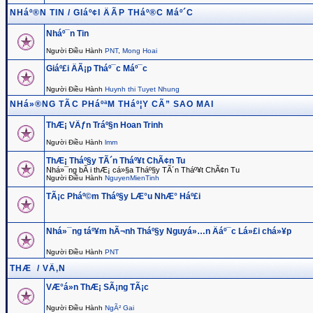
NHáº®N TIN / GIáº¢I ÄÃP THáº®C Máº´C
Nháº¯n Tin
Người Điều Hành
PNT
,
Mong Hoai
Giáº£i ÄÃ¡p Tháº¯c Máº¯c
Người Điều Hành
Huynh thi Tuyet Nhung
NHá»®NG TÃC PHáºªM THáº¦Y CÃ” SAO MAI
ThÆ¡ VÄƒn Tráº§n Hoan Trinh
Người Điều Hành
lmm
ThÆ¡ Tháº§y TÃ´n Tháº¥t ChÃ¢n Tu
Nhá»¯ng bÃ i thÆ¡ cá»§a Tháº§y TÃ´n Tháº¥t ChÃ¢n Tu
Người Điều Hành
NguyenMienTinh
TÃ¡c Pháº©m Tháº§y LÆ°u NhÆ° Háº£i
Nhá»¯ng táº¥m hÃ¬nh Tháº§y Nguyá»…n Äáº¯c Lá»£i chá»¥p
Người Điều Hành
PNT
THÆ / VÄ‚N
VÆ°á»n ThÆ¡ SÃ¡ng TÃ¡c
Người Điều Hành
NgÃ² Gai