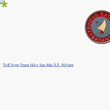
TrÆ°á»ng Trung Há»c Sao Mai ÄÃ Náºµng