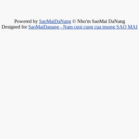
Powered by
SaoMaiDaNang
© Nho'm SaoMai DaNang
Designed for
SaoMaiDanang - Nam cuoi cung cua truong SAO MAI