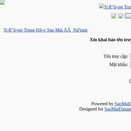
TrÆ°á»ng Trung Há»c Sao Mai ÄÃ Náºµng
Xin khai báo tên tr
Tên truy cập:
Mật khẩu:
Powered by
SaoMai
Designed for
SaoMaiDanang