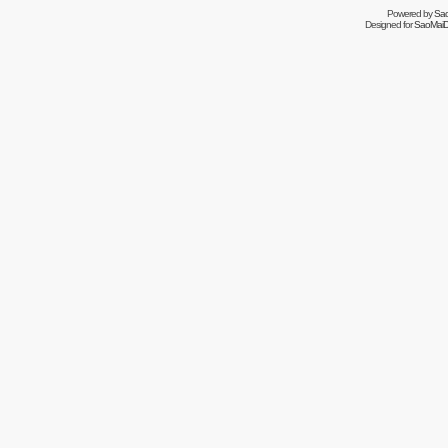
Powered by
Sa
Designed for
SaoMaiDa