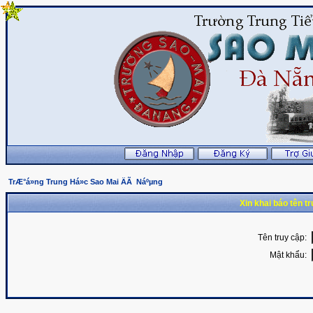
TrÆ°á»ng Trung Há»c Sao Mai ÄÃ Náºµng
Xin khai báo tên t
Tên truy cập:
Mật khẩu: