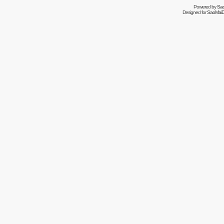
Powered by
Sa
Designed for
SaoMaiDa