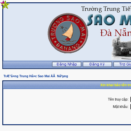
TrÆ°á»ng Trung Há»c Sao Mai ÄÃ Náºµng
Xin khai báo tên t
Tên truy cập:
Mật khẩu: