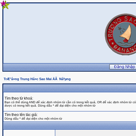
TrÆ°á»ng Trung Há»c Sao Mai ÄÃ Náºµng
Tìm theo từ khoá:
Bạn có thể dùng AND để xác định nhóm từ cần có trong kết quả, OR để xác định nhóm từ c
được có trong kết quả. Dùng dấu * để đại diện cho một nhóm từ
Tìm theo tên tác giả:
Dùng dấu * để đại diện cho một nhóm từ