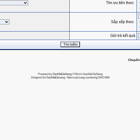
Tìm ưu tiên theo:
Sắp xếp theo:
Gửi trả kết quả
Chuyển
Powered by
SaoMaiDaNang
© Nho'm SaoMai DaNang
Designed for
SaoMaiDanang - Nam cuoi cung cua truong SAO MAI