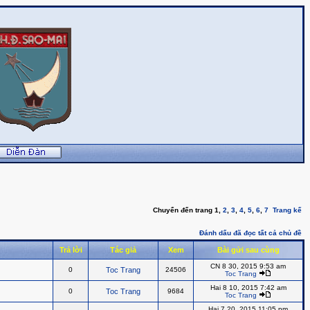
Chuyển đến trang
1
,
2
,
3
,
4
,
5
,
6
,
7
Trang kế
Đánh dấu đã đọc tất cả chủ đề
Trả lời
Tác giả
Xem
Bài gửi sau cùng
CN 8 30, 2015 9:53 am
0
Toc Trang
24506
Toc Trang
Hai 8 10, 2015 7:42 am
0
Toc Trang
9684
Toc Trang
Hai 7 20, 2015 11:05 pm