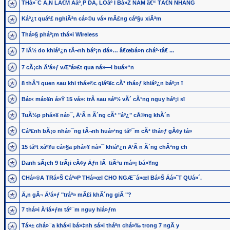
THá»¨C Ä‚N LÃ€M Äáº¸P DA, LOáº I Bá»Ž NÃM â€“ TÃ€N NHANG
Káº¿t quáº£ nghiÃªn cá»©u vá» mÃ£ng cáº§u xiÃªm
Thá»§ pháº¡m thá»i Wireless
7 lÃ½ do khiáº¿n tÃ¬nh báº¡n dá»… â€œbá»n cháº·tâ€ ...
7 cÃ¡ch Ä‘á»ƒ vÆ°á»£t qua ná»—i buá»“n
8 thÃ³i quen sau khi thá»©c giáº¥c cÃ³ thá»ƒ khiáº¿n báº¡n ï
Bá»‹ má»¥n á»Ÿ 15 vá»‹ trÃ­ sau sáº½ vÃ´ cÃ¹ng nguy háº¡i sï
TuÃ½p phá»¥ ná»¯, Ä‘Ã n Ã´ng cÃ³ "áº¿" cÅ©ng khÃ´n
Cáº£nh bÃ¡o nhá»¯ng tÃ¬nh huá»‘ng táº¯m cÃ³ thá»ƒ gÃ¢y tá»­
15 táº­t xáº¥u cá»§a phá»¥ ná»¯ khiáº¿n Ä‘Ã n Ã´ng chÃ³ng ch
Danh sÃ¡ch 9 trÃ¡i cÃ¢y Äƒn lÃ tiÃªu má»¡ bá»¥ng
CHá»®A TRá»Š Cáº¤P THá»œI CHO NGÆ¯á»œI Bá»Š Äá»˜T QUá»´.
Ä‚n gÃ¬ Ä‘á»ƒ "tráº» mÃ£i khÃ´ng giÃ "?
7 thá»i Ä‘iá»ƒm táº¯m nguy hiá»ƒm
Tá»± chá»¯a khá»i bá»‡nh sá»i tháº­n chá»‰ trong 7 ngÃ y