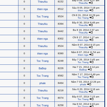
Bảy 9 06, 2014 9:57 am
0
ThieuNu
8152
ThieuNu
Sáu 9 05, 2014 7:18 pm
0
thien nga
8512
thien nga
CN 8 31, 2014 10:29 pm
1
Toc Trang
9524
Toc Trang
Bảy 8 30, 2014 8:48 pm
0
ThieuNu
8394
ThieuNu
Ba 8 19, 2014 2:37 am
0
ThieuNu
8442
ThieuNu
CN 8 17, 2014 1:17 am
0
thien nga
8302
thien nga
Năm 8 07, 2014 9:15 pm
0
ThieuNu
8524
ThieuNu
Năm 8 07, 2014 11:54 am
0
thien nga
8390
thien nga
Bảy 7 26, 2014 2:45 am
0
Toc Trang
8248
Toc Trang
Hai 7 21, 2014 4:14 pm
0
BaBop
8226
BaBop
Năm 7 17, 2014 6:49 pm
0
Toc Trang
8582
Toc Trang
Năm 7 03, 2014 12:26 pm
0
phale
8464
phale
Sáu 6 20, 2014 3:16 am
0
ThieuNu
8218
ThieuNu
Bảy 6 07, 2014 7:15 am
0
Toc Trang
8074
Toc Trang
Hai 6 02, 2014 9:43 pm
0
Toc Trang
8258
Toc Trang