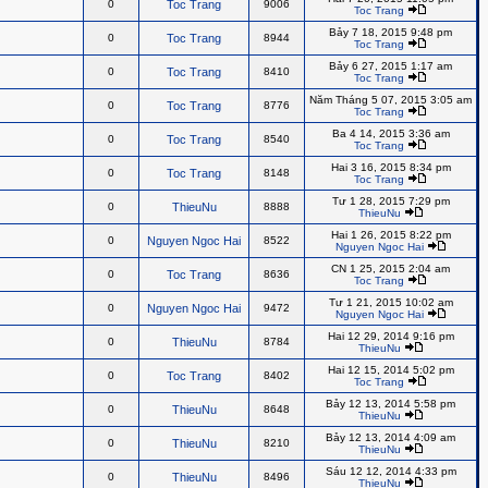
0
Toc Trang
9006
Toc Trang
Bảy 7 18, 2015 9:48 pm
0
Toc Trang
8944
Toc Trang
Bảy 6 27, 2015 1:17 am
0
Toc Trang
8410
Toc Trang
Năm Tháng 5 07, 2015 3:05 am
0
Toc Trang
8776
Toc Trang
Ba 4 14, 2015 3:36 am
0
Toc Trang
8540
Toc Trang
Hai 3 16, 2015 8:34 pm
0
Toc Trang
8148
Toc Trang
Tư 1 28, 2015 7:29 pm
0
ThieuNu
8888
ThieuNu
Hai 1 26, 2015 8:22 pm
0
Nguyen Ngoc Hai
8522
Nguyen Ngoc Hai
CN 1 25, 2015 2:04 am
0
Toc Trang
8636
Toc Trang
Tư 1 21, 2015 10:02 am
0
Nguyen Ngoc Hai
9472
Nguyen Ngoc Hai
Hai 12 29, 2014 9:16 pm
0
ThieuNu
8784
ThieuNu
Hai 12 15, 2014 5:02 pm
0
Toc Trang
8402
Toc Trang
Bảy 12 13, 2014 5:58 pm
0
ThieuNu
8648
ThieuNu
Bảy 12 13, 2014 4:09 am
0
ThieuNu
8210
ThieuNu
Sáu 12 12, 2014 4:33 pm
0
ThieuNu
8496
ThieuNu