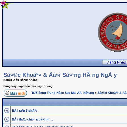
Sá»©c Khoáº» & Äá»i Sá»‘ng HÃ ng NgÃ y
Người Điều Hành: Không
Đang truy cập Diễn Đàn này: Không
TrÆ°á»ng Trung Há»c Sao Mai ÄÃ Náºµng
»
Sá»©c Khoáº» & Äá
BÃ i táº­p 5 phÃºt
BÃ i thÆ¡ chá»¯a bá»‡nh ...