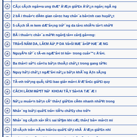
CÃ¡c cÃ¡ch ngá»«a ung thÆ° Ä‘Æ¡n giáº£n Ä‘áº¿n ngá»¡ ngÃ ng
2 bÃ i thuá»‘c dÃ¢n gian cá»±c hay chá»¯a bá»‡nh cao huyáº¿t
5 cÃ¡ch lÃ m kem dÆ°á»¡ng tráº¯ng da tá»± nhiÃªn tá»‘t nháº¥
BÃ i thuá»‘c chá»¯a máº¥t ngá»§ tá»« cá»§ gá»«ng:
TRá»Š NÃM DA, LÃ€M Äáº¸P DA Vá»šI MÆ¯á»šP HÆ¯Æ NG
NguyÃªn táº¯c tÃ¬m ngÆ°á»i tri ká»· trong cuá»™c Ä‘á»i.
Ba thá»© sáº½ cá»©u báº¡n thoÃ¡t cháº¿t trong gang táº¥c
Nguy háº¡i cháº¿t ngÆ°á»i náº¿u báº¡n khÃ´ng Äƒn sÃ¡ng
TÃ¬nh tráº¡ng quÃ¡ táº£i bao giá» má»›i Ä‘Æ°á»£c giáº£i quy
CÃCH LÃ€M Máº¶T Náº KHOAI TÃ‚Y Sá»®A TÆ¯Æ I
Náº¿u muá»‘n báº¡n cÃ³ thá»ƒ giáº£m cÃ¢n nhanh nháº¥t trong
Nhá»¯ng loáº¡i quáº£ trá»‹ tiÃªu cháº£y cho tráº»
Nhá»¯ng cÃ¡ch xá»­ lÃ½ sai láº§m khi cÆ¡ thá»ƒ bá»‹ má»‡t mï
10 cÃ¡ch trá»‹ nÃ¡m hiá»‡u quáº£ táº¡i nhÃ Ä‘Æ¡n giáº£n nhï