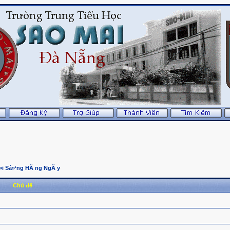
»i Sá»‘ng HÃ ng NgÃ y
Chủ đề