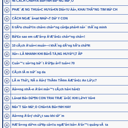
46 CÃCH CHá»®A Bá»†NH Báº°NG Máº¸O
PHÆ¯Æ NG THUá»C HUYá»€N DIá»†U Äá»‚ KHAI THÃ”NG TIM Máº CH
CÃCH NGÆ¯á»œI NHáº¬T Dáº Y CON
6 tiÃªu chuáº©n chá»n chá»“ng cá»§a phá»¥ ná»¯ thÃ´ng minh
Báº£o sao em cÆ°á»›p Ä‘Æ°á»£c chá»“ng chá»‹!
10 cÃ¡ch Ä‘uá»•i muá»—i khÃ´ng dÃ¹ng hÃ³a cháº¥t
Xá»¬ LÃ NHANH KHI Bá»Š TÄ‚NG HUYáº¾T ÃP
Cuá»™c sá»‘ng báº¯t Ä‘áº§u á»Ÿ tuá»•i 70
CÃ¡ch lÃ m tráº¯ng da
LÃ m Tháº¿ NÃ o Äá»ƒ ThÃ¢n TÃ¢m ÄÆ°á»£c An Láº¡c?
Äá»«ng nhÃ¬n Ä‘á»i má»™t cÃ¡ch há»i há»£t
Lá»œI Bá» Dáº¶N CON TRAI TRÆ¯á»šC KHI Láº¤Y Vá»¢
Má»˜T Sá» Máº¸O CHá»®A Bá»†NH HAY
Äá»«ng Ä‘á»ƒ cháº¿t sau khi táº¯m
HÆ°á»›ng dáº«n cáº¥p cá»©u ngÆ°á»i bá»‹ Ä‘á»™t quá»µ vÃ ta