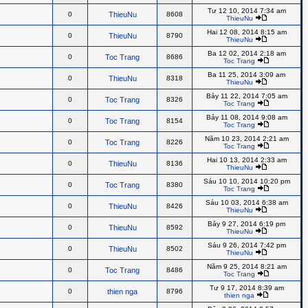
Tư 12 10, 2014 7:34 am
0
ThieuNu
8608
ThieuNu
Hai 12 08, 2014 8:15 am
0
ThieuNu
8790
ThieuNu
Ba 12 02, 2014 2:18 am
0
Toc Trang
8686
Toc Trang
Ba 11 25, 2014 3:09 am
0
ThieuNu
8318
ThieuNu
Bảy 11 22, 2014 7:05 am
0
Toc Trang
8326
Toc Trang
Bảy 11 08, 2014 9:08 am
0
Toc Trang
8154
Toc Trang
Năm 10 23, 2014 2:21 am
0
Toc Trang
8226
Toc Trang
Hai 10 13, 2014 2:33 am
0
ThieuNu
8136
ThieuNu
Sáu 10 10, 2014 10:20 pm
0
Toc Trang
8380
Toc Trang
Sáu 10 03, 2014 6:38 am
0
ThieuNu
8426
ThieuNu
Bảy 9 27, 2014 6:19 pm
0
ThieuNu
8592
ThieuNu
Sáu 9 26, 2014 7:42 pm
0
ThieuNu
8502
ThieuNu
Năm 9 25, 2014 8:21 am
0
Toc Trang
8486
Toc Trang
Tư 9 17, 2014 8:39 am
0
thien nga
8796
thien nga