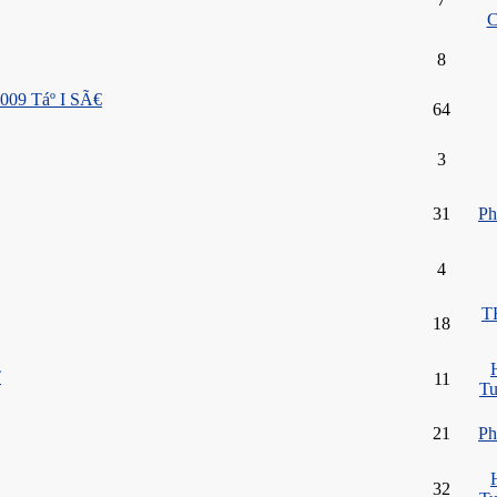
8
09 Táº I SÃ€
64
3
31
Ph
4
T
18
T
11
Tu
21
Ph
32