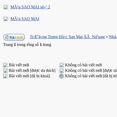
MÃ¹a SAO MAI sá»‘ 2
MÃ¹a SAO MAI
TrÆ°á»ng Trung Há»c Sao Mai ÄÃ Náºµng
»
Nhá»
Trang
1
trong tổng số
1
trang
Bài viết mới
Không có bài viết mới
Bài viết mới [được ưa thích]
Không có bài viết mới [được ưa
Bài viết mới [đã bị khoá]
Không có bài viết mới [đã bị k