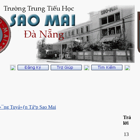
¯ng Tuyá»ƒn Táº­p Sao Mai
Trả
lời
13