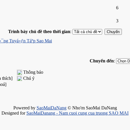
6
3
Trình bày chủ đề theo thời gian
:
¯ng Tuyá»ƒn Táº­p Sao Mai
Chuyển đến
:
Thông báo
 thích]
Chú ý
hoá]
Powered by
SaoMaiDaNang
© Nho'm SaoMai DaNang
Designed for
SaoMaiDanang - Nam cuoi cung cua truong SAO MAI