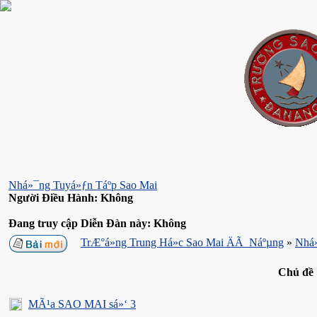
Nhá»¯ng Tuyá»ƒn Táº­p Sao Mai
Người Điều Hành: Không
Đang truy cập Diễn Đàn này: Không
TrÆ°á»ng Trung Há»c Sao Mai ÄÃ Náºµng
»
Nhá»
Chủ đề
MÃ¹a SAO MAI sá»‘ 3