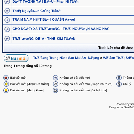
Dá»¨T TÃŒNH Táº I Báº¬U - Phan Ni Táº¥n
ThÆ¡ Nguyá»…n CÃ´ng Trá»©
TRÄ‚M NÄ‚M Háº T Bá»¤I QUÃŠN Äá»œI
CHO NGÃ€Y XA TRÆ¯á»œNG - THÆ NGUYá»„N ÄÄ‚NG HÃ€
TRÆ¯á»œNG XÆ¯A - THÆ KIM TUáº¤N
Trình bày chủ đề theo 
TrÆ°á»ng Trung Há»c Sao Mai ÄÃ Náºµng
»
VÆ°á»n ThÆ¡ SÆ°
Trang
1
trong tổng số
10
trang
Bài viết mới
Không có bài viết mới
Thông 
Bài viết mới [được ưa thích]
Không có bài viết mới [được ưa thích]
Chú ý
Bài viết mới [đã bị khoá]
Không có bài viết mới [đã bị khoá]
Powered by
Sa
Designed for
SaoMaiDa