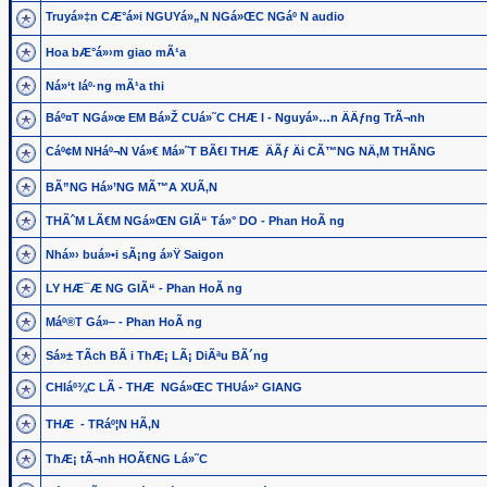
Truyá»‡n CÆ°á»i NGUYá»„N NGá»ŒC NGáº N audio
Hoa bÆ°á»›m giao mÃ¹a
Ná»‘t láº·ng mÃ¹a thi
Báº¤T NGá»œ EM Bá»Ž CUá»˜C CHÆ I - Nguyá»…n ÄÄƒng TrÃ¬nh
Cáº¢M NHáº¬N Vá»€ Má»˜T BÃ€I THÆ ÄÃƒ Äi CÃ™NG NÄ‚M THÃNG
BÃ”NG Há»’NG MÃ™A XUÃ‚N
THÃˆM LÃ€M NGá»ŒN GIÃ“ Tá»° DO - Phan HoÃ ng
Nhá»› buá»•i sÃ¡ng á»Ÿ Saigon
LY HÆ¯Æ NG GIÃ“ - Phan HoÃ ng
Máº®T Gá»– - Phan HoÃ ng
Sá»± TÃ­ch BÃ i ThÆ¡ LÃ¡ DiÃªu BÃ´ng
CHIáº¾C LÃ - THÆ NGá»ŒC THUá»² GIANG
THÆ - TRáº¦N HÃ‚N
ThÆ¡ tÃ¬nh HOÃ€NG Lá»˜C