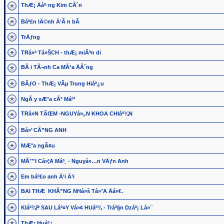
ThÆ¡ Äáº·ng Kim CÃ´n
Báº£n lÄ©nh Ä‘Ã n bÃ
TrÄƒng
TRá»ª Tá»ŠCH - thÆ¡ miÃªn di
BÃ i TÃ¬nh Ca MÃ¹a ÄÃ´ng
BÃƒO - ThÆ¡ VÃµ Trung Hiáº¿u
NgÃ y xÆ°a cÃ³ Máº¹
TRá»N TÃŒM -NGUYá»„N KHOA CHIáº¾N
Bá»’ CÃ”NG ANH
MÆ°a ngÃ¢u
MÃ™I Cá»¦A Máº¸ - Nguyá»…n VÄƒn Anh
Em báº£o anh Ä‘i Ä‘i
BAI THÆ KHÃ”NG NHá»š Tá»°A Äá»€.
KIáº¾P SAU Láº¤Y Vá»¢ HUáº¾ - Tráº§n Dzáº¡ Lá»¯
ThÆ¡ Huáº¿