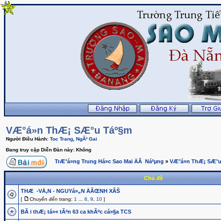
VÆ°á»n ThÆ¡ SÆ°u Táº§m
Người Điều Hành:
Toc Trang
,
NgÃ² Gai
Đang truy cập Diễn Đàn này: Không
TrÆ°á»ng Trung Há»c Sao Mai ÄÃ Náºµng
»
VÆ°á»n ThÆ¡ SÆ°
Chủ đề
THÆ -VÄ‚N - NGUYá»„N ÄÃŒNH XÃŠ
[
Chuyển đến trang:
1
...
8
,
9
,
10
]
BÃ i thÆ¡ tá»« tÃªn 63 ca khÃºc cá»§a TCS