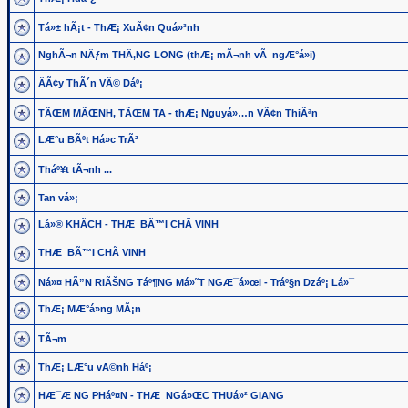
Tá»± hÃ¡t - ThÆ¡ XuÃ¢n Quá»³nh
NghÃ¬n NÄƒm THÄ‚NG LONG (thÆ¡ mÃ¬nh vÃ ngÆ°á»i)
ÄÃ¢y ThÃ´n VÄ© Dáº¡
TÃŒM MÃŒNH, TÃŒM TA - thÆ¡ Nguyá»…n VÃ¢n ThiÃªn
LÆ°u BÃºt Há»c TrÃ²
Tháº¥t tÃ¬nh ...
Tan vá»¡
Lá»® KHÃCH - THÆ BÃ™I CHÃ VINH
THÆ BÃ™I CHÃ VINH
Ná»¤ HÃ”N RIÃŠNG Táº¶NG Má»˜T NGÆ¯á»œI - Tráº§n Dzáº¡ Lá»¯
ThÆ¡ MÆ°á»ng MÃ¡n
TÃ¬m
ThÆ¡ LÆ°u vÄ©nh Háº¡
HÆ¯Æ NG PHáº¤N - THÆ NGá»ŒC THUá»² GIANG