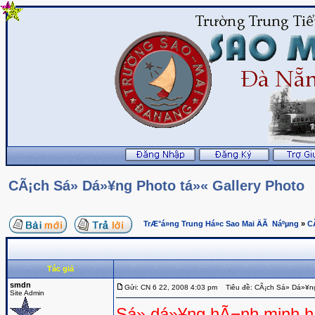
CÃ¡ch Sá»­ Dá»¥ng Photo tá»« Gallery Photo
TrÆ°á»ng Trung Há»c Sao Mai ÄÃ Náºµng
»
C
Tác giả
smdn
Gửi: CN 6 22, 2008 4:03 pm
Tiêu đề: CÃ¡ch Sá»­ Dá»¥ng
Site Admin
Sá»­ dá»¥ng hÃ¬nh minh há