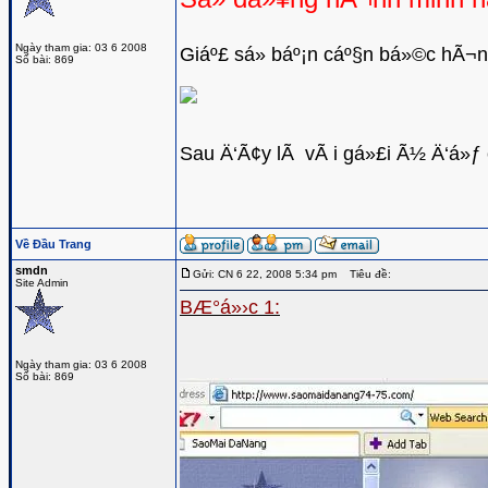
Ngày tham gia: 03 6 2008
Giáº£ sá»­ báº¡n cáº§n bá»©c hÃ¬n
Số bài: 869
Sau Ä‘Ã¢y lÃ vÃ i gá»£i Ã½ Ä‘á»ƒ 
Về Đầu Trang
smdn
Gửi: CN 6 22, 2008 5:34 pm
Tiêu đề:
Site Admin
BÆ°á»›c 1:
Ngày tham gia: 03 6 2008
Số bài: 869