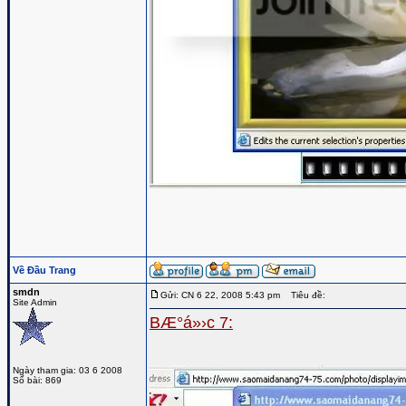
Về Đầu Trang
smdn
Gửi: CN 6 22, 2008 5:43 pm
Tiêu đề:
Site Admin
BÆ°á»›c 7:
Ngày tham gia: 03 6 2008
Số bài: 869