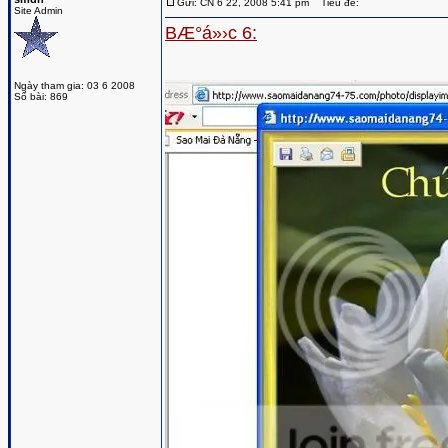
Gửi: CN 6 22, 2008 5:41 pm
Tiêu đề:
Site Admin
BÆ°á»›c 6:
Ngày tham gia: 03 6 2008
Số bài: 869