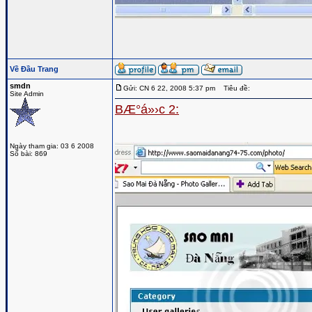
Về Đầu Trang
smdn
Gửi: CN 6 22, 2008 5:37 pm
Tiêu đề:
Site Admin
BÆ°á»›c 2:
Ngày tham gia: 03 6 2008
Số bài: 869