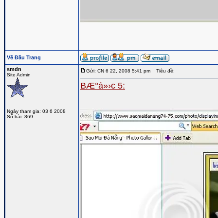
Về Đầu Trang
smdn
Gửi: CN 6 22, 2008 5:41 pm
Tiêu đề:
Site Admin
BÆ°á»›c 5:
Ngày tham gia: 03 6 2008
Số bài: 869