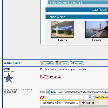
Về Đầu Trang
smdn
Gửi: CN 6 22, 2008 5:40 pm
Tiêu đề:
Site Admin
BÆ°á»›c 4:
Ngày tham gia: 03 6 2008
Số bài: 869