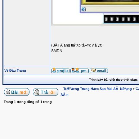
(BÃ i Ä‘ang tiáº¿p tá»¥c viáº¿t)
SMDN
Về Đầu Trang
Trình bày bài viết theo thời gian
:
TrÆ°á»ng Trung Há»c Sao Mai ÄÃ Náºµng
»
C
ÄÃ n
Trang
1
trong tổng số
1
trang