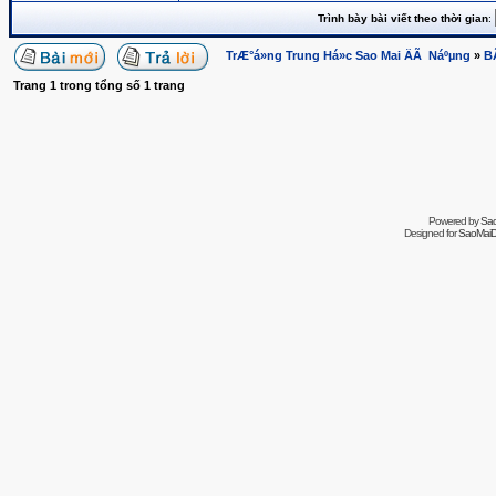
Trình bày bài viết theo thời gian
:
TrÆ°á»ng Trung Há»c Sao Mai ÄÃ Náºµng
»
B
Trang
1
trong tổng số
1
trang
Powered by
Sa
Designed for
SaoMaiDa