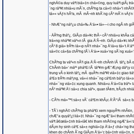
nghÄ©a duy váº­t biá»‡n chá»©ng, quy luáº­t giÃ¡ t
´ng ráº¥t nhiá»u mÃ´n, chÃºng ta cá»© nhá»“i nhÃ©t
tá»« vÄƒn hÃ³a, mÃ mÃ¬nh khÃ´ng cÃ³ mÃ´n vÄƒn hÃ³
- NhÆ°ng náº¿u chá»‰ Ä‘á»• lá»—i cho ngÃ nh giÃ¡
- ÄÃºng tháº¿. GiÃ¡o dá»¥c thÃ¬ cÃ³ nhiá»u khÃ­
trá»ng nháº¥t váº«n lÃ gia Ä‘Ã¬nh. GiÃ¡o dá»¥c k
cÃ³ 8 giá» trÃªn lá»›p nÃ³i nhá»¯ng Ä‘iá»u tá»‘t
sá»©c cá»§a chÃºng tÃ´i Ä‘á»• xuá»‘ng sÃ´ng xuá»‘
ChÃºng ta váº«n nÃ³i gia Ä‘Ã¬nh chÃ­nh lÃ táº¿ bÃ 
ChÃ­nh bá»‘ máº¹ pháº£i lÃ táº¥m gÆ°Æ¡ng dáº¡y co
trung vÃ o kinh táº¿ mÃ quÃªn máº¥t viá»‡c giao tiá
áº£o trÃªn máº¡ng, vá»›i nhá»¯ng cáº£nh báº¡o lá»±c
nhá»¯ng viá»‡c xung quanh. Nhiá»u Ä‘á»©a tráº» lá
nÃ³ máº¥t Ä‘i sá»± chia sáº», quan tÃ¢m, trÃ¡ch nhi
- CÃ²n má»™t sá»± vÃ´ cáº£m khÃ¡c Ä‘Ã³ lÃ sá»± bÃ 
- TÃ´i nghÄ© chÃºng ta pháº£i xem nguyÃªn nhÃ¢n,
chÆ°a quyáº¿t liá»‡t. Nhá»¯ng ngÆ°á»i tham nhÅ
váº­t â€œlá»‡nh trá»iâ€ khi tham nhÅ©ng ngÆ°á»i
dÃ¡m hy sinh cáº£ sá»± nghiá»‡p Ä‘á»ƒ chá»‘ng t
khen do chÃ­nh Ã´ng GiÃ¡m Ä‘á»‘c bá»‡nh viá»‡n, nÆ