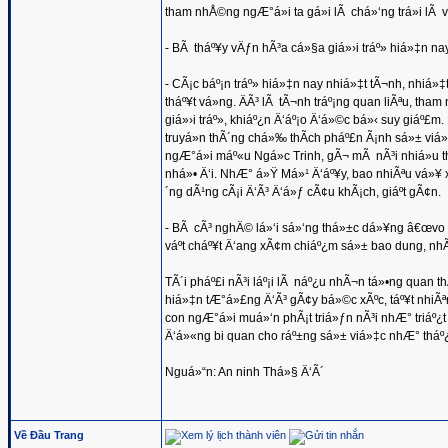
tham nhÅ©ng ngÆ°á»i ta gá»i lÃ chá»‘ng trá»i lÃ vá
- BÃ tháº¥y vÄƒn hÃ³a cá»§a giá»›i tráº» hiá»‡n n
- CÃ¡c báº¡n tráº» hiá»‡n nay nhiá»‡t tÃ¬nh, nhiá»‡
tháº¥t vá»ng. ÄÃ³ lÃ tÃ¬nh tráº¡ng quan liÃªu, 
giá»›i tráº», khiáº¿n Ä‘áº¡o Ä‘á»©c bá»‹ suy giáº£m.
truyá»n thÃ´ng chá»‰ thÃ­ch pháº£n Ã¡nh sá»± vi
ngÆ°á»i máº«u Ngá»c Trinh, gÃ¬ mÃ nÃ³i nhiá»u th
nhá»• Ä‘i. NhÆ° á»Ÿ Má»¹ Ä‘áº¥y, bao nhiÃªu vá»¥ x
´ng dÃ¹ng cÃ¡i Ä‘Ã³ Ä‘á»ƒ cÃ¢u khÃ¡ch, giáº­t gÃ¢n.
- BÃ cÃ³ nghÄ© lá»‘i sá»‘ng thá»±c dá»¥ng â€œvo
váº­t cháº¥t Ä‘ang xÃ¢m chiáº¿m sá»± bao dung, nh
TÃ´i pháº£i nÃ³i láº¡i lÃ náº¿u nhÃ¬n tá»•ng qua
hiá»‡n tÆ°á»£ng Ä‘Ã³ gÃ¢y bá»©c xÃºc, táº¥t nhiÃ
con ngÆ°á»i muá»‘n phÃ¡t triá»ƒn nÃ³i nhÆ° triáº¿t
Ä‘á»«ng bi quan cho ráº±ng sá»± viá»‡c nhÆ° tháº¿ lÃ
Nguá»“n: An ninh Thá»§ Ä‘Ã´
Về Đầu Trang