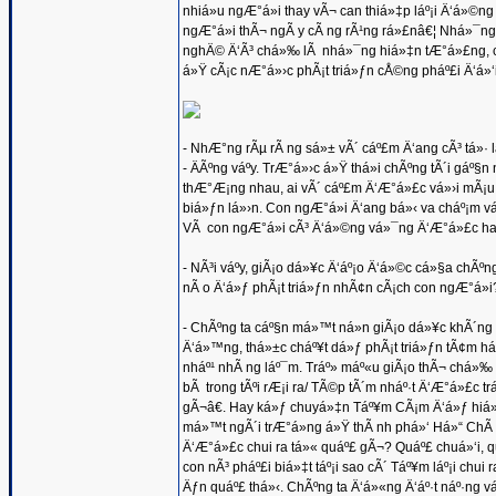
nhiá»u ngÆ°á»i thay vÃ¬ can thiá»‡p láº¡i Ä‘á»©n
ngÆ°á»i thÃ¬ ngÃ y cÃ ng rÃ¹ng rá»£nâ€¦ Nhá»¯ng t
nghÄ© Ä‘Ã³ chá»‰ lÃ nhá»¯ng hiá»‡n tÆ°á»£ng, ch
á»Ÿ cÃ¡c nÆ°á»›c phÃ¡t triá»ƒn cÅ©ng pháº£i Ä‘á»‘i m
- NhÆ°ng rÃµ rÃ ng sá»± vÃ´ cáº£m Ä‘ang cÃ³ tá»· l
- ÄÃºng váº­y. TrÆ°á»›c á»Ÿ thá»i chÃºng tÃ´i gáº
thÆ°Æ¡ng nhau, ai vÃ´ cáº£m Ä‘Æ°á»£c vá»›i mÃ¡u. N
biá»ƒn lá»›n. Con ngÆ°á»i Ä‘ang bá»‹ va cháº¡m vá»›
VÃ con ngÆ°á»i cÃ³ Ä‘á»©ng vá»¯ng Ä‘Æ°á»£c hay 
- NÃ³i váº­y, giÃ¡o dá»¥c Ä‘áº¡o Ä‘á»©c cá»§a chÃºn
nÃ o Ä‘á»ƒ phÃ¡t triá»ƒn nhÃ¢n cÃ¡ch con ngÆ°á»i
- ChÃºng ta cáº§n má»™t ná»n giÃ¡o dá»¥c khÃ´ng gi
Ä‘á»™ng, thá»±c cháº¥t dá»ƒ phÃ¡t triá»ƒn tÃ¢m há
nháº¹ nhÃ ng láº¯m. Tráº» máº«u giÃ¡o thÃ¬ chá»‰ 
bÃ trong tÃºi rÆ¡i ra/ TÃ©p tÃ´m nháº·t Ä‘Æ°á»£c tr
gÃ¬â€. Hay ká»ƒ chuyá»‡n Táº¥m CÃ¡m Ä‘á»ƒ hiá»ƒ
má»™t ngÃ´i trÆ°á»ng á»Ÿ thÃ nh phá»‘ Há»“ ChÃ­ Min
Ä‘Æ°á»£c chui ra tá»« quáº£ gÃ¬? Quáº£ chuá»‘i, qu
con nÃ³ pháº£i biá»‡t táº¡i sao cÃ´ Táº¥m láº¡i chu
Äƒn quáº£ thá»‹. ChÃºng ta Ä‘á»«ng Ä‘áº·t náº·ng v