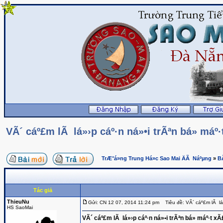
VÃ´ cáº£m lÃ lá»›p cáº·n ná»•i trÃªn bá» máº
TrÆ°á»ng Trung Há»c Sao Mai ÄÃ Náºµng
»
B
Tác giả
ThieuNu
Gửi: CN 12 07, 2014 11:24 pm
Tiêu đề: VÃ´ cáº£m lÃ lá»
HS SaoMai
VÃ´ cáº£m lÃ lá»›p cáº·n ná»•i trÃªn bá» máº·t x