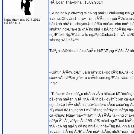
HÃ Loan Thá»© hai, 15/09/2014
CÃ ng ngÃ y, chÃºng ta cÃ ng pháº£i chá»©ng kiáº¿
trá»ng. Chuyá»‡n ná»¯ sinh Ä‘Ã¡nh nhau Ä‘Æ°á»£c c
Ngày tham gia: 02 4 2011
Số bài: 601
bá»‡nh nhÃ¢n, chuyá»‡n báº£o máº«u, cha máº¹ báº
khiáº¿n ngÆ°á»i ta khÃ´ng khá»i bÃ ng hoÃ ng vá
ngÆ°á»i. NgÆ°á»i ta lo ngáº¡i â€œbá»‡nh vÃ´ cáº£m
sá»‘ng xÃ£ há»™i.
Tiáº¿n sÄ© khoa há»c ÄoÃ n HÆ°Æ¡ng Ä‘Ã£ cÃ³ nhá»
- Gáº§n Ä‘Ã¢y, dÆ° luáº­n ráº¥t bá»©c xÃºc trÆ°á»›
sá»± vÃ´ cáº£m giá»¯a chÃ­nh con ngÆ°á»i vá»›i 
´ng?
- Thá»±c sá»± náº¿u nhÃ¬n vÃ o hiá»‡n tÆ°á»£ng th
bá»‡nh nhÃ¢n, y tÃ¡ thÃ¬ Äƒn bá»›t váº¯c xin cá»§a 
nghiá»‡p thÃ¬ chÃ´n thuá»‘c trá»« sÃ¢u xuá»‘ng Ä‘á
Æ¡ vá»›i dÃ¢n, ngoÃ i Ä‘Æ°á»ng tháº¥y tai náº¡n ng
cá»©uâ€¦ Ngay má»™t láº§n tÃ´i Ä‘Ã£ tá»«ng chá»©n
náº¡n Ã´ tÃ´, váº­y mÃ táº¥t cáº£ má»i ngÆ°á»i kh
thÃ¬ cÃ ng ngÃ y cÃ ng nhiá»u nhá»¯ng hÃ¬nh áº£n
truyá»n thÃ´ng Ä‘Æ°a lÃªn máº·t bÃ¡o, nhÆ° ná»¯ si