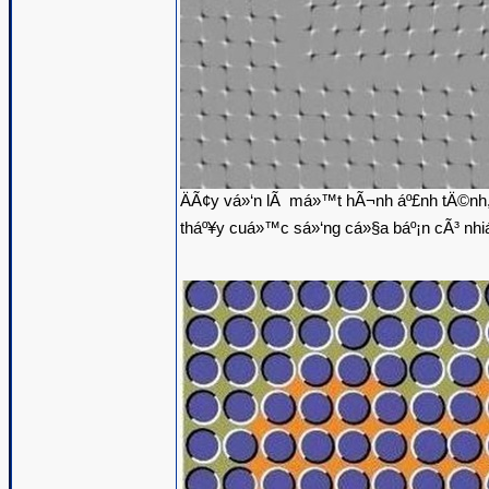
ÄÃ¢y vá»‘n lÃ má»™t hÃ¬nh áº£nh tÄ©nh,
tháº¥y cuá»™c sá»‘ng cá»§a báº¡n cÃ³ nh