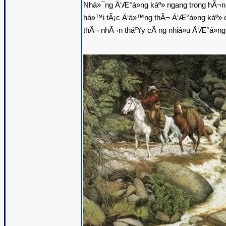
Nhá»¯ng Ä‘Æ°á»ng káº» ngang trong hÃ¬nh
há»™i tÃ¡c Ä‘á»™ng thÃ¬ Ä‘Æ°á»ng káº» c
thÃ¬ nhÃ¬n tháº¥y cÃ ng nhiá»u Ä‘Æ°á»ng