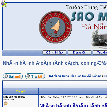
NhÃ¬n hÃ¬nh Ä‘oÃ¡n tÃ­nh cÃ¡ch, con ngÆ°á»
TrÆ°á»ng Trung Há»c Sao Mai ÄÃ Náºµng
»
B
Tác giả
Nguyen Ngoc Hai
Gửi: Sáu Tháng 5 22, 2015 9:01 am
Tiêu đề: NhÃ¬n hÃ¬n
Moderator
NhÃ¬n hÃ¬nh Ä‘oÃ¡n tÃ­nh cÃ¡