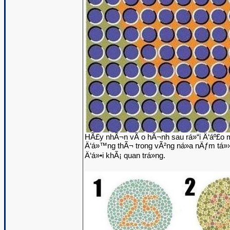
HÃ£y nhÃ¬n vÃ o hÃ¬nh sau rá»“i Ä‘áº£o m
Ä‘á»™ng thÃ¬ trong vÃ²ng ná»­a nÄƒm tá»›
Ä‘á»•i khÃ¡ quan trá»ng.