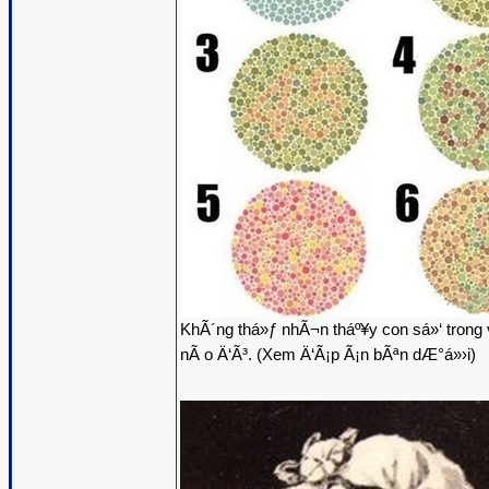
KhÃ´ng thá»ƒ nhÃ¬n tháº¥y con sá»‘ trong
nÃ o Ä‘Ã³. (Xem Ä‘Ã¡p Ã¡n bÃªn dÆ°á»›i)