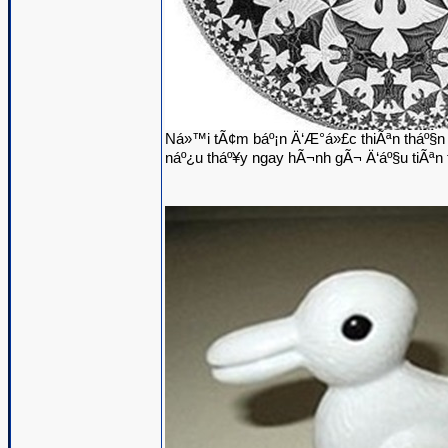
Ná»™i tÃ¢m báº¡n Ä‘Æ°á»£c thiÃªn tháº§n 
náº¿u tháº¥y ngay hÃ¬nh gÃ¬ Ä‘áº§u tiÃªn t