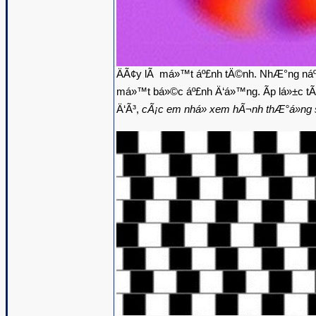
ÄÃ¢y lÃ má»™t áº£nh tÄ©nh. NhÆ°ng náº¿u
má»™t bá»©c áº£nh Ä‘á»™ng. Ãp lá»±c tÃ
Ä‘Ã³,
cÃ¡c em nhá» xem hÃ¬nh thÆ°á»ng