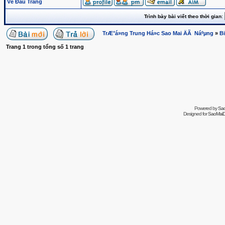
Về Đầu Trang
Trình bày bài viết theo thời gian
:
TrÆ°á»ng Trung Há»c Sao Mai ÄÃ Náºµng
»
B
Trang
1
trong tổng số
1
trang
Powered by
Sa
Designed for
SaoMaiDa