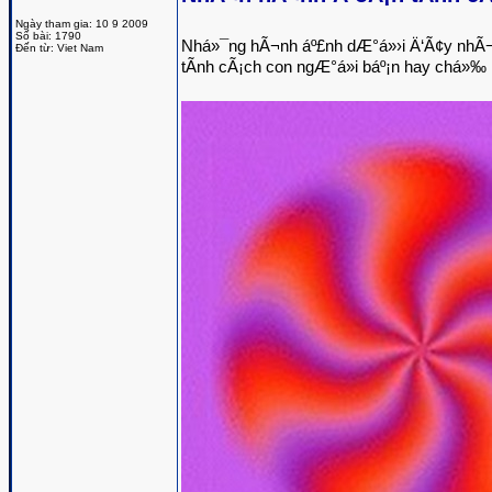
Ngày tham gia: 10 9 2009
Số bài: 1790
Nhá»¯ng hÃ¬nh áº£nh dÆ°á»›i Ä‘Ã¢y nhÃ¬n
Đến từ: Viet Nam
tÃ­nh cÃ¡ch con ngÆ°á»i báº¡n hay chá»‰ 