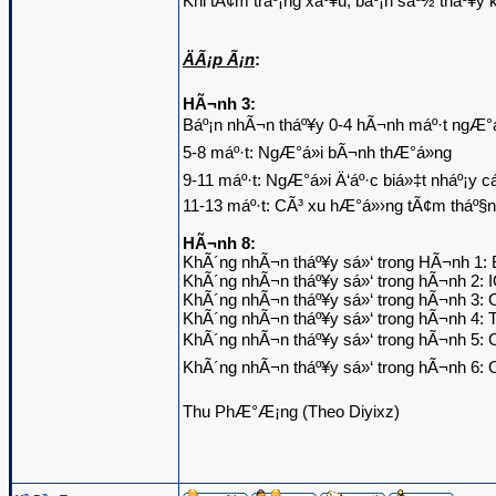
Khi tÃ¢m tráº¡ng xáº¥u, báº¡n sáº½ tháº¥
ÄÃ¡p Ã¡n
:
HÃ¬nh 3:
Báº¡n nhÃ¬n tháº¥y 0-4 hÃ¬nh máº·t ngÆ°á
5-8 máº·t: NgÆ°á»i bÃ¬nh thÆ°á»ng
9-11 máº·t: NgÆ°á»i Ä‘áº·c biá»‡t nháº¡y 
11-13 máº·t: CÃ³ xu hÆ°á»›ng tÃ¢m tháº§n
HÃ¬nh 8:
KhÃ´ng nhÃ¬n tháº¥y sá»‘ trong HÃ¬nh 1:
KhÃ´ng nhÃ¬n tháº¥y sá»‘ trong hÃ¬nh 2: I
KhÃ´ng nhÃ¬n tháº¥y sá»‘ trong hÃ¬nh 3: 
KhÃ´ng nhÃ¬n tháº¥y sá»‘ trong hÃ¬nh 4: T
KhÃ´ng nhÃ¬n tháº¥y sá»‘ trong hÃ¬nh 5: C
KhÃ´ng nhÃ¬n tháº¥y sá»‘ trong hÃ¬nh 6: 
Thu PhÆ°Æ¡ng (Theo Diyixz)