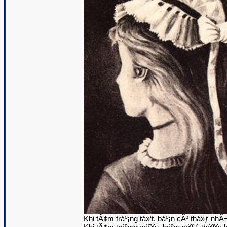
Khi tÃ¢m tráº¡ng tá»‘t, báº¡n cÃ³ thá»ƒ n