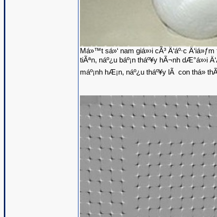
Má»™t sá»‘ nam giá»›i cÃ³ Ä‘áº·c Ä‘iá»ƒm 
tiÃªn, náº¿u báº¡n tháº¥y hÃ¬nh dÆ°á»›i Ä‘Ã
máº¡nh hÆ¡n, náº¿u tháº¥y lÃ con thá» thÃ