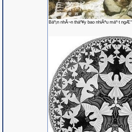
Báº¡n nhÃ¬n tháº¥y bao nhiÃªu máº·t ngÆ°